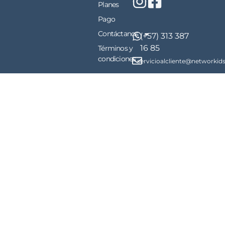
Planes
Pago
Contáctanos
(+57) 313 387
16 85
Términos y
condiciones
servicioalcliente@networkid